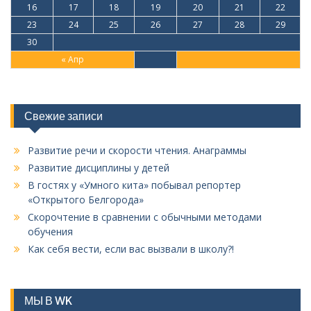
16
17
18
19
20
21
22
23
24
25
26
27
28
29
30
« Апр
Свежие записи
Развитие речи и скорости чтения. Анаграммы
Развитие дисциплины у детей
В гостях у «Умного кита» побывал репортер
«Открытого Белгорода»
Скорочтение в сравнении с обычными методами
обучения
Как себя вести, если вас вызвали в школу?!
МЫ В WK