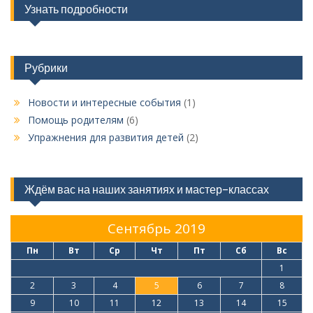
я
Узнать подробности
п
о
Рубрики
з
а
Новости и интересные события
(1)
п
Помощь родителям
(6)
и
Упражнения для развития детей
(2)
с
я
Ждём вас на наших занятиях и мастер-классах
м
Сентябрь 2019
Пн
Вт
Ср
Чт
Пт
Сб
Вс
1
2
3
4
5
6
7
8
9
10
11
12
13
14
15