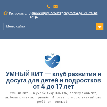
П
е
р
Дарим скидку 15% каждому гостю до 1 сентября
Примечание:
е
2019г.
й
Меню сайта
т
и
к
с
о
д
е
р
ж
УМНЫЙ КИТ — клуб развития и
и
м
досуга для детей и подростков
о
от 4 до 17 лет
м
у
Умный кит — в учёбе гид! Память, логику повысит,
любовь к чтению привьёт, И тогда по морю знаний сам
ребёнок поплывёт!​