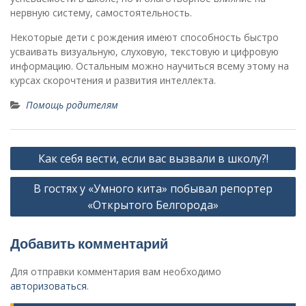
нервную систему, самостоятельность.
Некоторые дети с рождения имеют способность быстро
усваивать визуальную, слуховую, текстовую и цифровую
информацию. Остальным можно научиться всему этому на
курсах скорочтения и развития интеллекта.
Помощь родителям
Н
Как себя вести, если вас вызвали в школу?!
а
В гостях у «Умного кита» побывал репортер
в
«Открытого Белгорода»
и
г
Добавить комментарий
а
ц
Для отправки комментария вам необходимо
авторизоваться
.
и