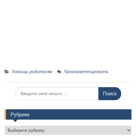
Помощь родителям
Прокомментировать
И
с
к
а
Рубрики
т
ь
:
Р
у