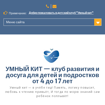
П
е
р
Добро пожаловать в детский клуб "Умный кит"
Примечание:
е
й
Меню сайта
т
и
к
с
о
д
е
р
ж
УМНЫЙ КИТ — клуб развития и
и
досуга для детей и подростков
м
от 4 до 17 лет
о
м
Умный кит — в учёбе гид! Память, логику повысит,
у
любовь к чтению привьёт, И тогда по морю знаний сам
ребёнок поплывёт!​